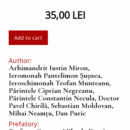
35,00 LEI
Author
Arhimandrit Iustin Miron,
Ieromonah Pantelimon Șușnea,
Ieroschimonah Teofan Munteanu,
Părintele Ciprian Negreanu,
Părintele Constantin Necula, Doctor
Pavel Chirilă, Sebastian Moldovan,
Mihai Neamțu, Dan Puric
Prefatory