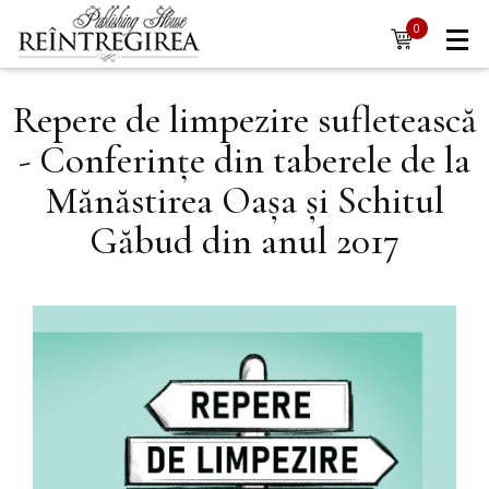
Navigare
Skip to main content
0
items
principală
Repere de limpezire sufletească
- Conferințe din taberele de la
Mănăstirea Oașa și Schitul
Găbud din anul 2017