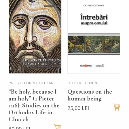
PRIEST FLORIN BOTEZAN
OLIVIER CLÉMENT
P
M
“Be holy, because I
Questions on the
B
am holy” (1 Pieter
human being
P
1:16): Studies on the
25,00 LEI
Orthodox Life in
t
Church
t
30,00 LEI