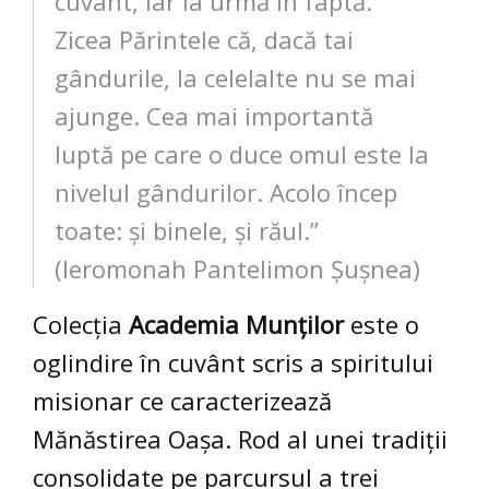
cuvânt, iar la urmă în faptă.
Zicea Părintele că, dacă tai
gândurile, la celelalte nu se mai
ajunge. Cea mai importantă
luptă pe care o duce omul este la
nivelul gândurilor. Acolo încep
toate: și binele, și răul.”
(Ieromonah Pantelimon Șușnea)
Colecția
Academia Munților
este o
oglindire în cuvânt scris a spiritului
misionar ce caracterizează
Mănăstirea Oașa. Rod al unei tradiții
consolidate pe parcursul a trei