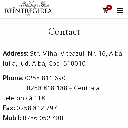
Navigare
Skip to main content
0
items
principală
Contact
Address:
Str. Mihai Viteazul, Nr. 16, Alba
Iulia, jud. Alba, Cod: 510010
Phone:
0258 811 690
0258 818 188 – Centrala
telefonică 118
Fax:
0258 812 797
Mobil:
0786 052 480