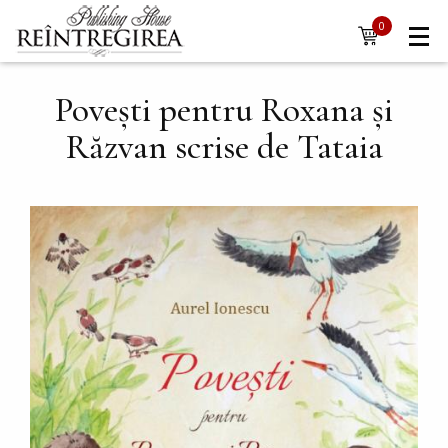
Navigare
Skip to main content
0
items
principală
Povești pentru Roxana și
Răzvan scrise de Tataia