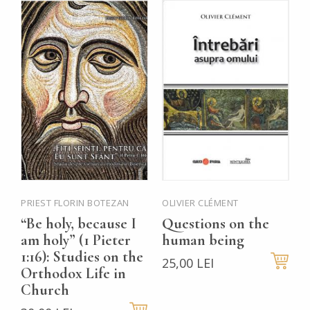
PRIEST FLORIN BOTEZAN
OLIVIER CLÉMENT
P
M
“Be holy, because I
Questions on the
B
am holy” (1 Pieter
human being
P
1:16): Studies on the
25,00 LEI
Orthodox Life in
t
Church
t