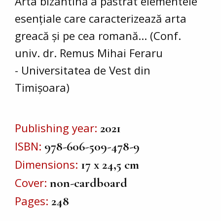
Arta bizantină a păstrat elementele
esențiale care caracterizează arta
greacă și pe cea romană... (Conf.
univ. dr. Remus Mihai Feraru
- Universitatea de Vest din
Timișoara)
Publishing year
2021
ISBN
978-606-509-478-9
Dimensions
17 x 24,5 cm
Cover
non-cardboard
Pages
248