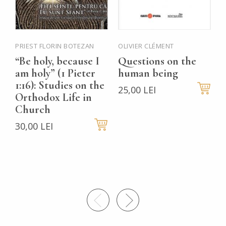
PRIEST FLORIN BOTEZAN
OLIVIER CLÉMENT
P
M
“Be holy, because I
Questions on the
B
am holy” (1 Pieter
human being
P
1:16): Studies on the
25,00 LEI
Orthodox Life in
t
Church
t
30,00 LEI
H
V
3