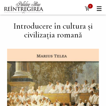
Navigare
Skip to main content
0
items
principală
Introducere în cultura și
civilizația romană