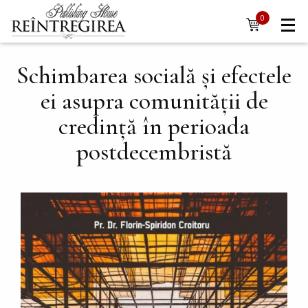
Navigare
Skip to main content
0
items
principală
Schimbarea socială și efectele
ei asupra comunității de
credință în perioada
postdecembristă