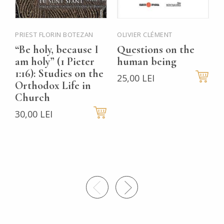
PRIEST FLORIN BOTEZAN
OLIVIER CLÉMENT
P
M
“Be holy, because I
Questions on the
B
am holy” (1 Pieter
human being
P
1:16): Studies on the
25,00 LEI
Orthodox Life in
t
Church
t
30,00 LEI
H
V
3