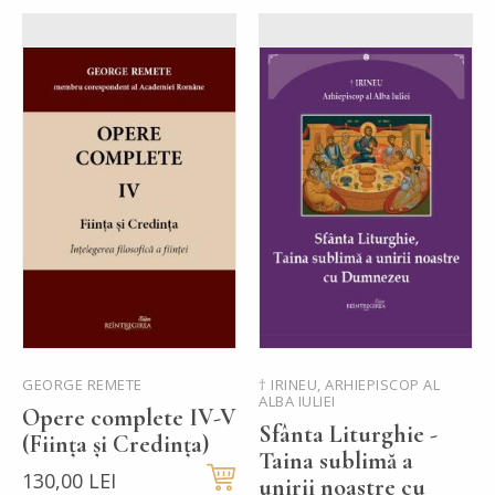
GEORGE REMETE
† IRINEU, ARHIEPISCOP AL
ALBA IULIEI
Opere complete IV-V
Sfânta Liturghie -
(Ființa și Credința)
Taina sublimă a
130,00 LEI
unirii noastre cu