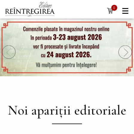
Navigare
Mergi la conţinutul principal
0
items
principală
Noi apariții editoriale