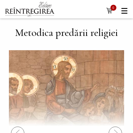
Navigare
Mergi la conţinutul principal
0
items
principală
Metodica predării religiei