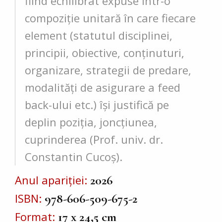
fiind echilibrat expuse într-o
compoziţie unitară în care fiecare
element (statutul disciplinei,
principii, obiective, conţinuturi,
organizare, strategii de predare,
modalităţi de asigurare a feed
back-ului etc.) îşi justifică pe
deplin poziţia, joncţiunea,
cuprinderea (Prof. univ. dr.
Constantin Cucoş).
Anul apariției
2026
ISBN
978-606-509-675-2
Format
17 x 24,5 cm