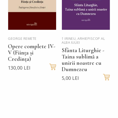
GEORGE REMETE
† IRINEU, ARHIEPISCOP AL
P
ALBA IULIEI
Ț
Opere complete IV-
Sfânta Liturghie -
P
V (Ființa și
Taina sublimă a
Credința)
5
unirii noastre cu
130,00 LEI
Dumnezeu
5,00 LEI