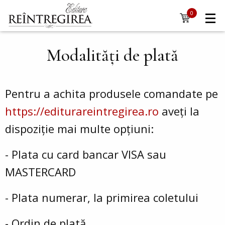
Navigare
Mergi la conţinutul principal
0
items
principală
Modalități de plată
Pentru a achita produsele comandate pe
https://editurareintregirea.ro
aveți la
dispoziție mai multe opțiuni:
- Plata cu card bancar VISA sau
MASTERCARD
- Plata numerar, la primirea coletului
- Ordin de plată