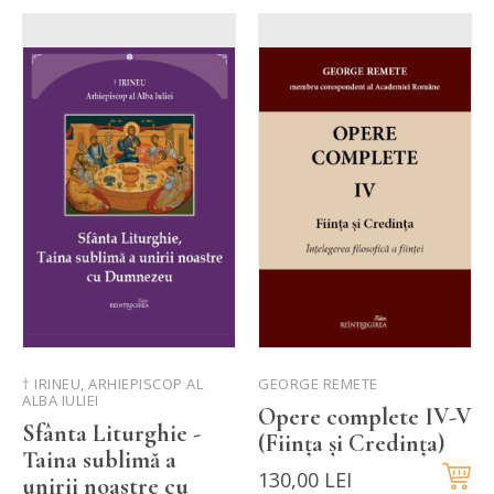
† IRINEU, ARHIEPISCOP AL
GEORGE REMETE
ALBA IULIEI
Opere complete IV-V
Sfânta Liturghie -
(Ființa și Credința)
Taina sublimă a
130,00 LEI
unirii noastre cu