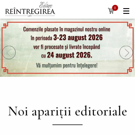
Navigare
Mergi la conţinutul principal
0
items
principală
Noi apariții editoriale