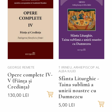
GEORGE REMETE
† IRINEU, ARHIEPISCOP AL
P
ALBA IULIEI
Ț
Opere complete IV-
Sfânta Liturghie -
P
V (Ființa și
Taina sublimă a
Credința)
5
unirii noastre cu
130,00 LEI
Dumnezeu
5,00 LEI