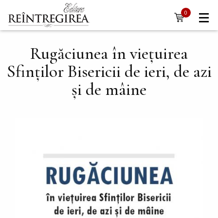
Navigare
Mergi la conţinutul principal
0
items
principală
Rugăciunea în vieţuirea
Sfinţilor Bisericii de ieri, de azi
şi de mâine