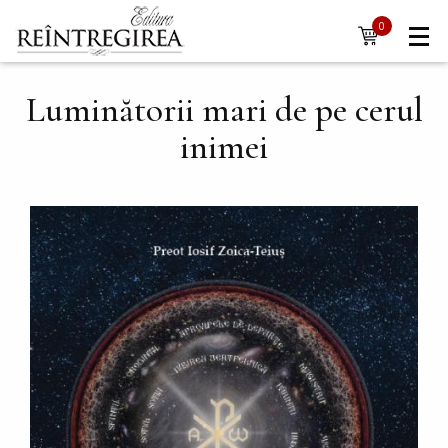
Navigare
Mergi la conţinutul principal
0
items
principală
Luminătorii mari de pe cerul
inimei