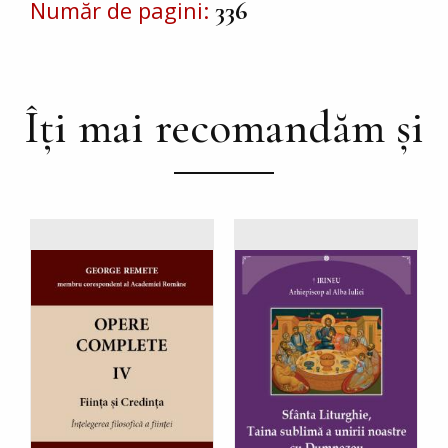
Număr de pagini
336
Îți mai recomandăm și