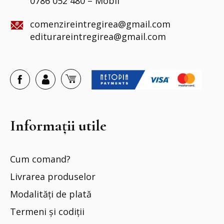
0786 052 480 – Mobil
comenzireintregirea@gmail.com
editurareintregirea@gmail.com
Informații utile
Cum comand?
Livrarea produselor
Modalități de plată
Termeni și codiții