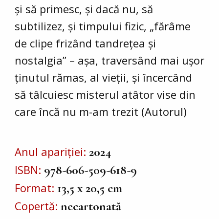
și să primesc, și dacă nu, să
subtilizez, și timpului fizic, „fărâme
de clipe frizând tandrețea și
nostalgia” – așa, traversând mai ușor
ținutul rămas, al vieții, și încercând
să tâlcuiesc misterul atâtor vise din
care încă nu m-am trezit (Autorul)
Anul apariției
2024
ISBN
978-606-509-618-9
Format
13,5 x 20,5 cm
Copertă
necartonată