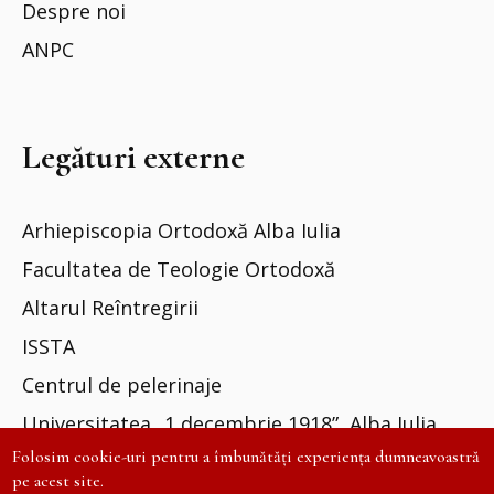
Despre noi
ANPC
Legături externe
Arhiepiscopia Ortodoxă Alba Iulia
Facultatea de Teologie Ortodoxă
Altarul Reîntregirii
ISSTA
Centrul de pelerinaje
Universitatea „1 decembrie 1918”, Alba Iulia
Folosim cookie-uri pentru a îmbunătăți experiența dumneavoastră
pe acest site.