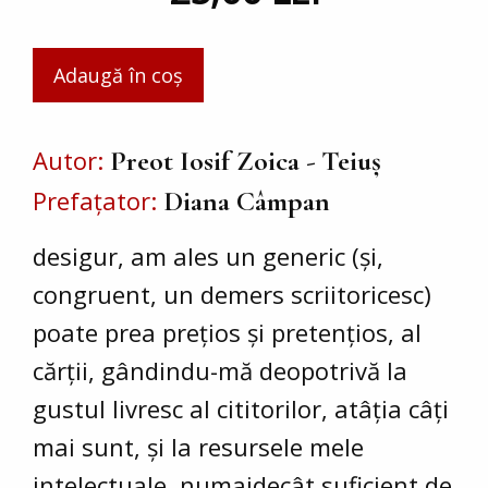
Autor
Preot Iosif Zoica - Teiuș
Prefațator
Diana Câmpan
desigur, am ales un generic (și,
congruent, un demers scriitoricesc)
poate prea prețios și pretențios, al
cărții, gândindu-mă deopotrivă la
gustul livresc al cititorilor, atâția câți
mai sunt, și la resursele mele
intelectuale, numaidecât suficient de