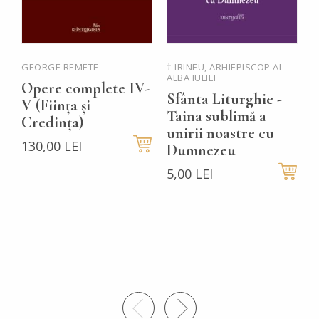
GEORGE REMETE
† IRINEU, ARHIEPISCOP AL
P
ALBA IULIEI
Ț
Opere complete IV-
Sfânta Liturghie -
P
V (Ființa și
Taina sublimă a
Credința)
5
unirii noastre cu
130,00 LEI
Dumnezeu
5,00 LEI