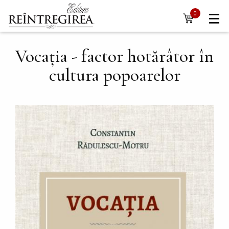
Navigare
Mergi la conţinutul principal
0
items
principală
Vocația - factor hotărâtor în
cultura popoarelor