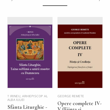
† IRINEU, ARHIEPISCOP AL
GEORGE REMETE
P
ALBA IULIEI
Ț
Opere complete IV-
Sfânta Liturghie -
P
V (Ființa și