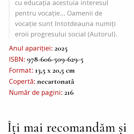
cu educația acestuia interesul
pentru vo­cație... Oamenii de
vocație sunt întotdeauna numiți
eroii progresului social (Autorul).
Anul apariției
2025
ISBN
978-606-509-629-5
Format
13,5 x 20,5 cm
Copertă
necartonată
Număr de pagini
216
Îți mai recomandăm și