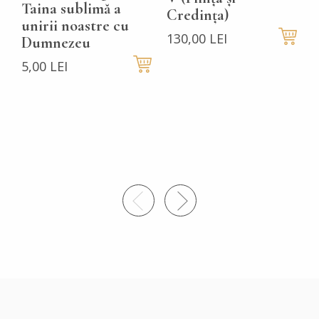
Taina sublimă a
Credința)
5
unirii noastre cu
130,00 LEI
Dumnezeu
5,00 LEI