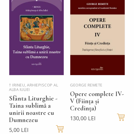
† IRINEU, ARHIEPISCOP AL
GEORGE REMETE
P
ALBA IULIEI
Ț
Opere complete IV-
Sfânta Liturghie -
P
V (Ființa și
Taina sublimă a
Credința)
5
unirii noastre cu
130,00 LEI
Dumnezeu
5,00 LEI