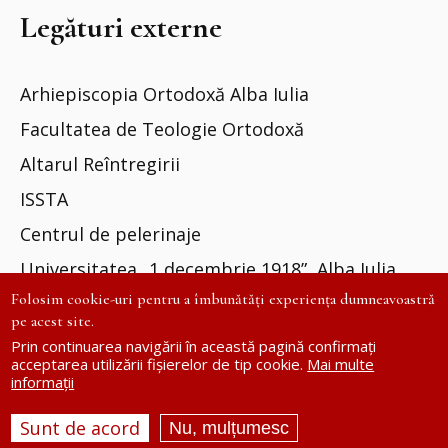
Legături externe
Arhiepiscopia Ortodoxă Alba Iulia
Facultatea de Teologie Ortodoxă
Altarul Reîntregirii
ISSTA
Centrul de pelerinaje
Universitatea „1 decembrie 1918”, Alba Iulia
Folosim cookie-uri pentru a îmbunătăți experiența dumneavoastră
pe acest site.
Prin continuarea navigării în această pagină confirmați
acceptarea utilizării fișierelor de tip cookie.
Mai multe
informații
Site dezvoltat de
DOXOLOGIA MEDIA
| ©
editurareintregirea.ro
Sunt de acord
Nu, mulțumesc