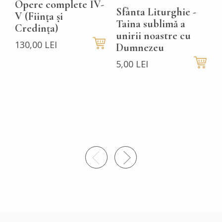
Opere complete IV-
Sfânta Liturghie -
P
V (Ființa și
Taina sublimă a
Credința)
5
unirii noastre cu
130,00 LEI
Dumnezeu
5,00 LEI