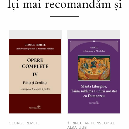
Îți mai recomandăm și
GEORGE REMETE
† IRINEU, ARHIEPISCOP AL
P
ALBA IULIEI
Ț