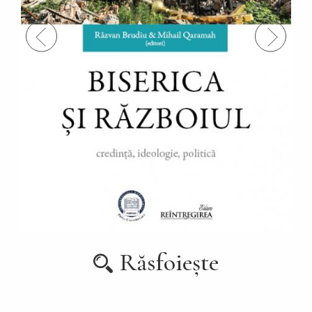
Răsfoiește