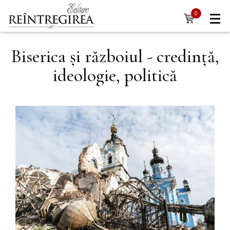
Navigare
Mergi la conţinutul principal
0
items
principală
Biserica și războiul - credință,
ideologie, politică