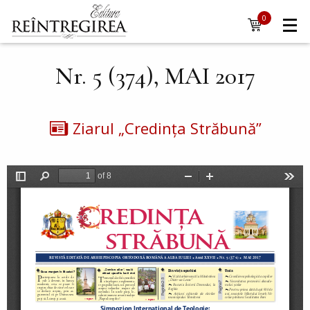
Navigare
Mergi la conţinutul principal
0
items
principală
Nr. 5 (374), MAI 2017
Ziarul „Credința Străbună”