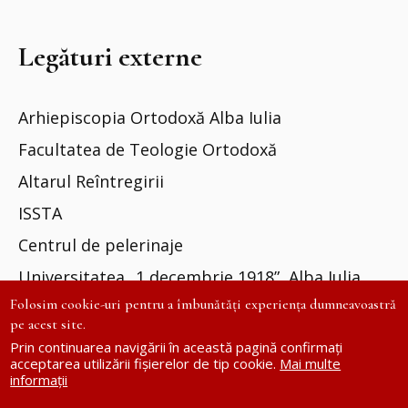
Legături externe
Arhiepiscopia Ortodoxă Alba Iulia
Facultatea de Teologie Ortodoxă
Altarul Reîntregirii
ISSTA
Centrul de pelerinaje
Universitatea „1 decembrie 1918”, Alba Iulia
Folosim cookie-uri pentru a îmbunătăți experiența dumneavoastră
pe acest site.
Prin continuarea navigării în această pagină confirmați
acceptarea utilizării fișierelor de tip cookie.
Mai multe
informații
Site dezvoltat de
DOXOLOGIA MEDIA
| ©