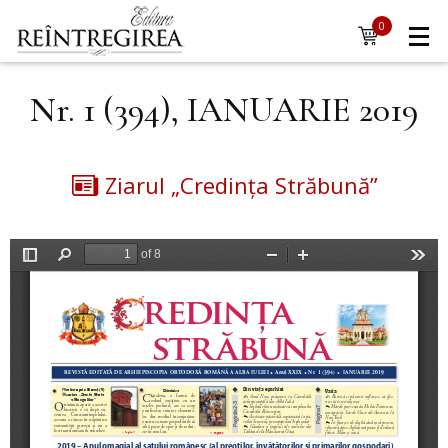
Navigare
Mergi la conţinutul principal
0
items
principală
Nr. 1 (394), IANUARIE 2019
Ziarul „Credința Străbună”