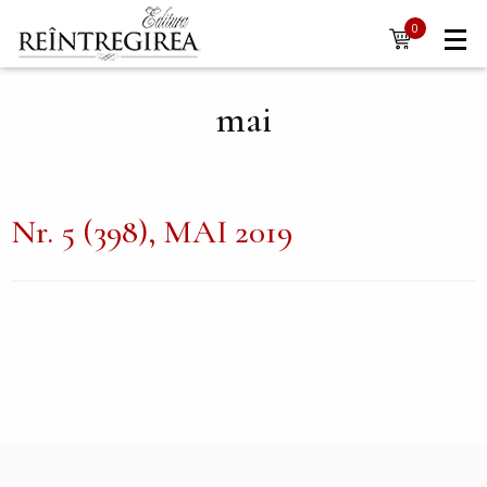
Navigare
Mergi la conţinutul principal
0
items
principală
mai
Nr. 5 (398), MAI 2019