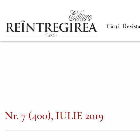
Navigare
Mergi la conţinutul principal
principală
Cărți
Revist
Nr. 7 (400), IULIE 2019