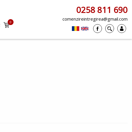
0258 811 690
comenzireintregirea@gmail.com
0
t
items