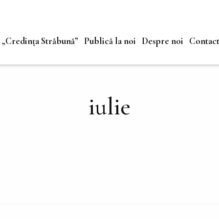
a „Credința Străbună”
Publică la noi
Despre noi
Contac
iulie