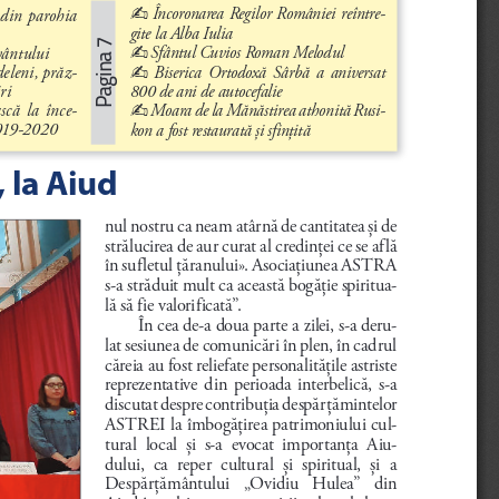
Încoronarea Regilor României reîntre-
 din parohia 
- 
gite la Alba Iulia
Pagina 7
Sfântul Cuvios Roman Melodul
vântului
- 
Biserica  Ortodoxă  Sârbă  a  aniversat 
deleni, prăz
-
- 
800 de ani de autocefalie
ri
că  la  înce
-
Moara de la Mănăstirea athonită Rusi-
- 
2019-2020
kon a fost restaurată şi sfinţită
 la Aiud
nul nostru ca neam atârnă de cantitatea 
şi de 
strălucirea de aur curat al credin
ţei ce se află 
în sufletul 
ţăranului». Asociaţiunea ASTRA 
s-a străduit mult ca această bogă
ţie spiritua
-
lă să fie valorificată”.
În cea de-a doua parte a zilei, s-a deru
-
lat sesiunea de comunicări în plen, în cadrul 
căreia au fost reliefate personalită
ţile astriste 
reprezentative  din  perioada  interbelică,  s-a 
discutat despre contribu
ţia despăr
ţămintelor 
ASTREI la îmbogă
ţirea patrimoniului cul
-
tural  local 
şi  s-a  evocat  importan
ţa  Aiu
-
dului,  ca  reper  cultural 
şi  spiritual, 
şi  a 
Despăr
ţământului   „Ovidiu   Hulea”   din 