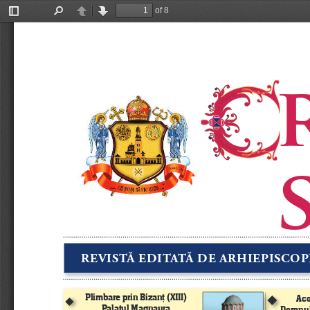
of 8
Toggle
Find
Previous
Next
Sidebar
 
 
REVISTĂ EDITATĂ DE ARHIEPISCOP
Plimbare prin Bizanţ (XIII)
Aco
u
u
Palatul Magnaura
Domnul