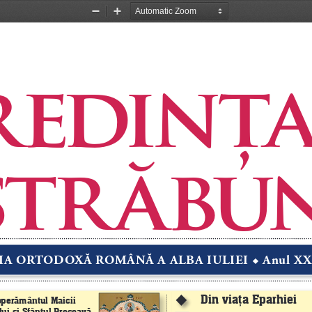
Zoom
Zoom
Out
In
r edinţa 
str ăbu
IA ORTODOXĂ ROMÂNĂ A ALBA IULIEI 
 Anul XX
u
Din viaţa Eparhiei
perământul Maicii 
u
ui şi Sfântul Procoavă