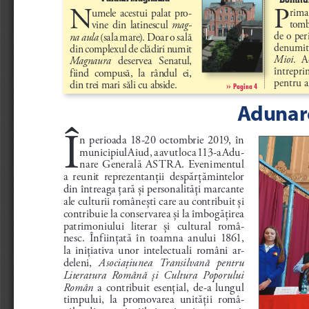
P
N
rima 
umele  acestui  palat  pro
-
tombr
vine  din  latinescul 
mag
-
de o per
na aula
 (sa la mare). Doar o sa lă 
denumită
d in complexu l de clăd iri nu mit  
Mioi
.  
Magnaura
   deservea   Senatul,  
întreprin
fiind  compusă,  la  rândul  ei, 
pentru a
din trei mari săli cu abside.
››
Pagina 4
Adunare
Î
n  perioada  18-20  octombrie  2019,  în 
municipiul Aiud,  a avut loc a 113-a Adu
-
nare  Generală  ASTR A.  Evenimentul 
a  reunit  reprezentan
ţii  despăr
ţămintelor 
din întreaga 
ţară 
şi personalită
ţi marcante 
ale culturii române
şti care au contribuit 
şi 
contribuie la conservarea 
şi la îmbogă
ţirea 
patrimoniului  literar 
şi  cultural  româ
-
nesc.  Înfiin
ţată  în  toamna  anului  1861, 
la  ini
ţiativa  unor  intelectuali  români  ar
-
deleni, 
Asocia
ţiunea  Transilvană  pentru 
Literatura  Română 
şi  Cultura  Poporului 
Român
  a  contribuit  esen
ţial,  de-a  lungul 
timpului,  la  promovarea  unită
ţii  româ
-