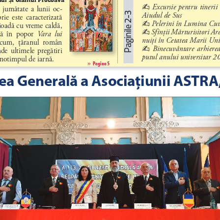
Excursie pentru tinerii
- 
 jumătate  a  lunii  oc
-
Aiudul de Sus
Paginile 2-3
ie  este  caracterizată 
Pelerini în Lumina Cu
- 
ioadă cu vreme caldă, 
Sfinţii Mărturisitori Ar
- 
  în  popor 
Vara  lui 
nuiţi în Cetatea Marii Uni
Acum, 
ţăranul  român 
Binecuvântare  arhiereas
- 
de  ultimele  pregătiri 
putul anului universitar 
notimpul de iarnă.
››
Pagina 5
a Generală a Asociațiunii ASTRA,