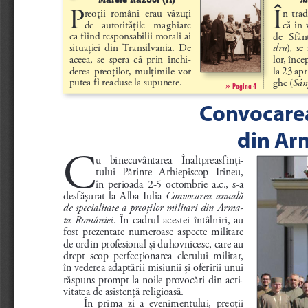
P
Î
reo
ţii  români  erau  văzu
ţi 
n  trad
de   autorită
ţile   maghiare 
că  în 
ca fiind responsabilii morali ai 
de   Sfân
situa
ţiei  din  Transilvania.  De 
dru
),  se
aceea,  se  spera  că  prin  închi
-
lor, înce
derea  preo
ţilor,  mul
ţimile  vor 
la 23 apr
putea fi readuse la supunere. 
ghe (
Sân
››
Pagina 4
Convocarea 
din Arm
C
u   binecuvântarea   Înaltpreasfin
ţi-
tului   Părinte   Arhiepiscop   Irineu, 
în  perioada  2-5  octombrie  a.c.,  s-a 
desfă
şurat  la  Alba  Iulia 
Convocarea  anuală 
de specialitate a preo
ţilor militari din Arma
-
ta  României
.  În  cadrul  acestei  întâlniri,  au 
fost  prezentate  numeroase  aspecte  militare 
de ordin profesional 
şi duhovnicesc, care au 
drept  scop  perfec
ţionarea  clerului  militar, 
în vederea adaptării misiunii 
şi oferirii unui 
răspuns prompt la noile provocări din acti
-
vitatea de asisten
ţă religioasă. 
În  prima  zi  a  evenimentului,  preo
ţii 