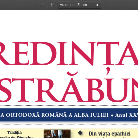
Zoom
Zoom
Out
In
r edinţa 
 str ăb
IA ORTODOXĂ ROMÂNĂ A ALBA IULIEI 
 Anul XX
u
Tradiţia 
u
Din viaţa eparhiei