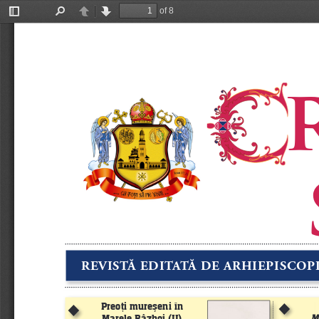
of 8
Toggle
Find
Previous
Next
Sidebar
 
 
REVISTĂ EDITATĂ DE ARHIEPISCOP
Preoţi mureşeni în 
u
u
Marele Război (II) 