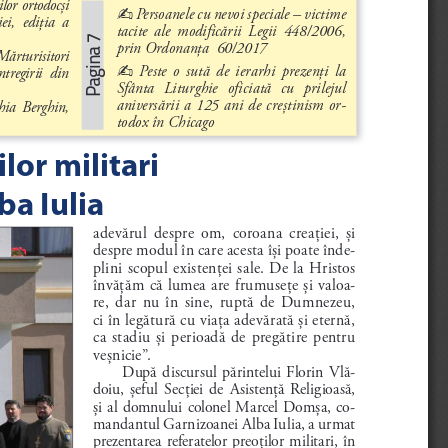
lor ortodocşi 
Persoanele cu nevoi speciale – victime 
-
i,  ediţia  a 
tacite  ale  modificării  Legii  448/2006, 
Pagina 7
prin Ordonanţa  60/2017
Mărturisitori 
Peste  o  sută  de  ierarhi  prezenţi  la 
-
tregirii  din 
Sfânta   Liturghie   oficiată   cu   prilejul 
aniversării  a  125  ani  de  creştinism  or
-
hia  Berghin, 
todox în Chicago
or militari 
a Iulia
adevărul  despre  om,  coroana  creaţiei,  şi 
despre modul în care acesta îşi poate înde
-
plini scopul existenţei sale. De la Hristos 
învăţăm că lumea are frumuseţe şi valoa
-
re,  dar  nu  în  sine,  ruptă  de  Dumnezeu, 
ci în legătură cu viaţa adevărată şi eternă, 
ca  stadiu  şi  perioadă  de  pregătire  pentru 
veşnicie”.
După  discursul  părintelui  Florin  Vlă
-
doiu, 
şeful  Sec
ţiei  de  Asisten
ţă  Religioasă, 
şi  al  domnului  colonel  Marcel  Dom
şa,  co
-
mandantul Garnizoanei Alba Iulia, a urmat 
prezentarea  referatelor  preo
ţilor  militari,  în 