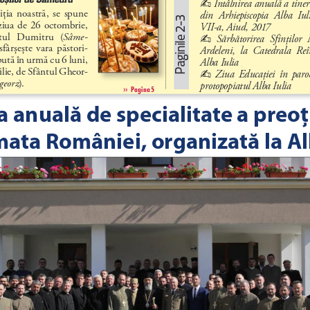
Întâlnirea anuală a tineri
- 
iţia  noastră,  se  spune 
din  Arhiepiscopia  Alba  Iulie
Paginile 2-3
 ziua  de  26  octombrie, 
VII-a, Aiud, 2017
tul   Dumitru   (
Sâme
-
Sărbătorirea  Sfinţilor  
- 
  sfârşeşte  vara  păstori
-
Ardeleni,  la  Catedrala  Reîn
pută în urmă cu 6 luni, 
Alba Iulia 
ilie, de Sfântul Gheor
-
Ziua  Educaţiei  în  paro
- 
georz
). 
protopopiatul Alba Iulia
››
Pagina 5
anuală de specialitate a preoțil
ata României, organizată la Alb